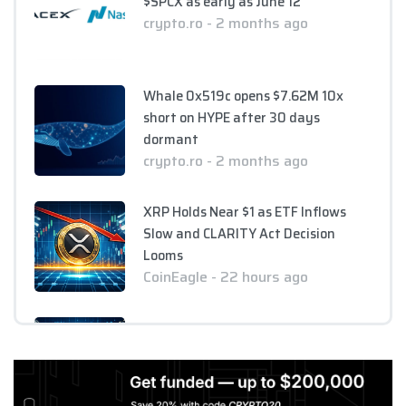
$SPCX as early as June 12
crypto.ro - 2 months ago
Whale 0x519c opens $7.62M 10x
short on HYPE after 30 days
dormant
crypto.ro - 2 months ago
XRP Holds Near $1 as ETF Inflows
Slow and CLARITY Act Decision
Looms
CoinEagle - 22 hours ago
AI Bitcoin Security Audit Uncovers
85 Critical Vulnerabilities Across
390 Repositories
CoinEagle - 22 hours ago