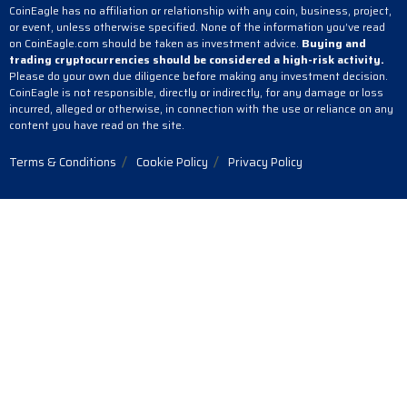
CoinEagle has no affiliation or relationship with any coin, business, project,
or event, unless otherwise specified. None of the information you’ve read
on CoinEagle.com should be taken as investment advice.
Buying and
trading cryptocurrencies should be considered a high-risk activity.
Please do your own due diligence before making any investment decision.
CoinEagle is not responsible, directly or indirectly, for any damage or loss
incurred, alleged or otherwise, in connection with the use or reliance on any
content you have read on the site.
Terms & Conditions
Cookie Policy
Privacy Policy