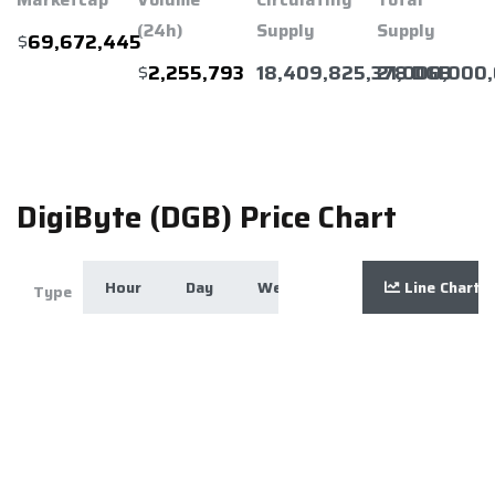
(24h)
Supply
Supply
$
69,672,445
$
18,409,825,378 DGB
21,000,000
2,255,793
DigiByte (DGB) Price Chart
Hour
Day
Week
Month
Line Chart
Year
Zoom
Type