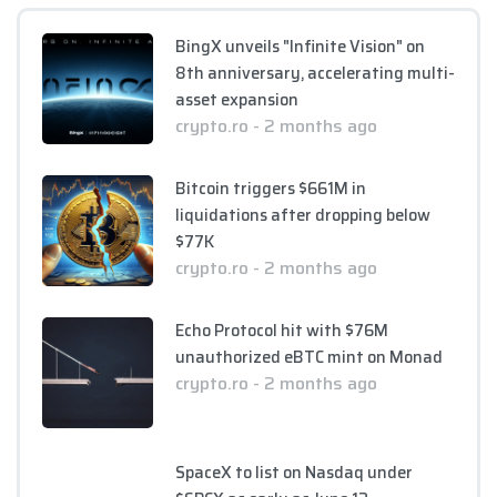
BingX unveils "Infinite Vision" on
8th anniversary, accelerating multi-
asset expansion
crypto.ro - 2 months ago
Bitcoin triggers $661M in
liquidations after dropping below
$77K
crypto.ro - 2 months ago
Echo Protocol hit with $76M
unauthorized eBTC mint on Monad
crypto.ro - 2 months ago
SpaceX to list on Nasdaq under