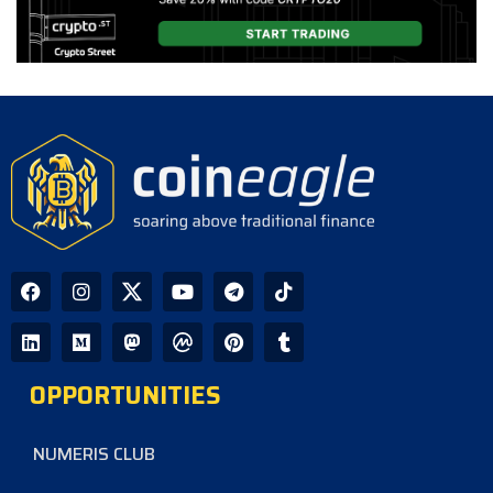
GPU Debt Imbalances May Spark
Crisis That Propels Bitcoin to $1M,
Warns Hayes
CoinEagle - 2 days ago
Company Uses Bitcoin Reserves to
Cover Preferred Stock Payments as
STRC Falls Below Par
CoinEagle - 3 days ago
Ripple Expands XRPL Ecosystem
with Equity Investments in Zilo and
Licuido
OPPORTUNITIES
CoinEagle - 3 days ago
NUMERIS CLUB