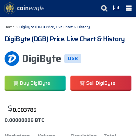
Home
DigiByte (DGB) Price, Live Chart & History
DigiByte (DGB) Price, Live Chart & History
DigiByte
DGB
Buy DigiByte
Sell DigiByte
$
0.003785
0.00000006 BTC
Marketcap
Volume
Circulating
Total