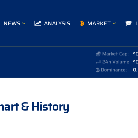
NEWS
ANALYSIS
MARKET
Market Cap:
$
24h Volume:
$
Dominance:
0
hart & History