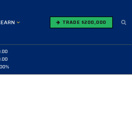
LEARN
TRADE $200,000
0.00
0.00
.00%