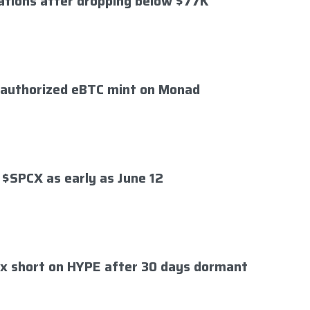
dations after dropping below $77K
nauthorized eBTC mint on Monad
 $SPCX as early as June 12
x short on HYPE after 30 days dormant