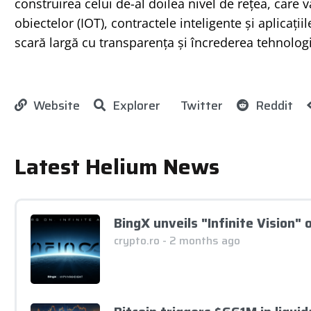
construirea celui de-al doilea nivel de rețea, care v
obiectelor (IOT), contractele inteligente și aplicaț
scară largă cu transparența și încrederea tehnolog
Website
Explorer
Twitter
Reddit
Latest Helium News
BingX unveils "Infinite Vision"
crypto.ro - 2 months ago