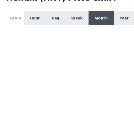
Zoom
Hour
Day
Week
Month
Year