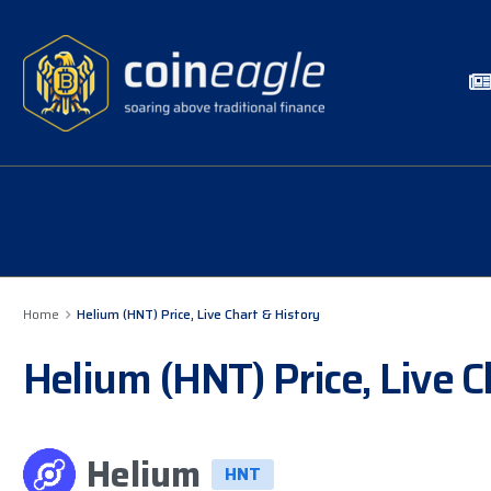
Home
Helium (HNT) Price, Live Chart & History
Helium (HNT) Price, Live C
Helium
HNT