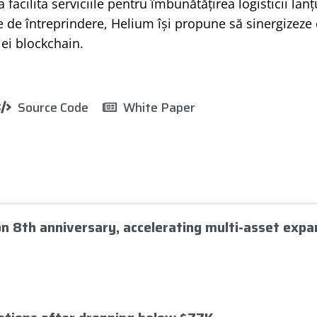
a facilita serviciile pentru îmbunătățirea logisticii la
iile de întreprindere, Helium își propune să sinergizez
iei blockchain.
Source Code
White Paper
 on 8th anniversary, accelerating multi-asset expa